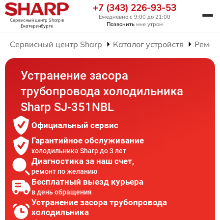
+7 (343) 226-93-53
Ежедневно с 9:00 до 21:00
Сервисный центр Sharp
в
Позвонить
мне утром
Екатеринбурге
Сервисный центр Sharp
Каталог устройств
Ремон
Устранение засора
трубопровода холодильника
Sharp SJ-351NBL
Официальный сервис
Гарантийное обслуживание
холодильника Sharp до 3 лет
Диагностика за наш счет,
ремонт по желанию
Бесплатный выезд курьера
в день обращения
Устранение засора трубопровода
холодильника