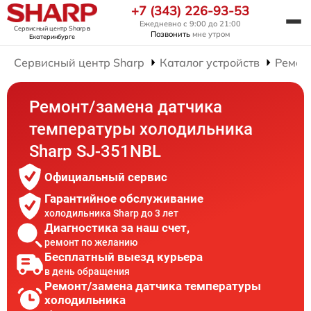
+7 (343) 226-93-53
Ежедневно с 9:00 до 21:00
Сервисный центр Sharp
в
Позвонить
мне утром
Екатеринбурге
Сервисный центр Sharp
Каталог устройств
Ремон
Ремонт/замена датчика
температуры холодильника
Sharp SJ-351NBL
Официальный сервис
Гарантийное обслуживание
холодильника Sharp до 3 лет
Диагностика за наш счет,
ремонт по желанию
Бесплатный выезд курьера
в день обращения
Ремонт/замена датчика температуры
холодильника