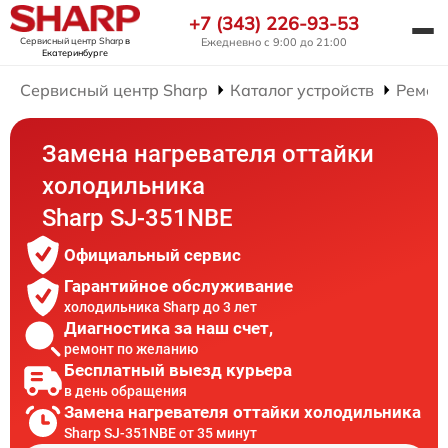
+7 (343) 226-93-53
Сервисный центр Sharp
в
Ежедневно с 9:00 до 21:00
Екатеринбурге
Сервисный центр Sharp
Каталог устройств
Ремон
Замена нагревателя оттайки
холодильника
Sharp SJ-351NBE
Официальный сервис
Гарантийное обслуживание
холодильника Sharp до 3 лет
Диагностика за наш счет,
ремонт по желанию
Бесплатный выезд курьера
в день обращения
Замена нагревателя оттайки холодильника
Sharp SJ-351NBE от 35 минут