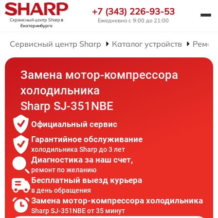
+7 (343) 226-93-53
Сервисный центр Sharp
в
Ежедневно с 9:00 до 21:00
Екатеринбурге
Сервисный центр Sharp
Каталог устройств
Ремон
Замена мотор-компрессора
холодильника
Sharp SJ-351NBE
Официальный сервис
Гарантийное обслуживание
холодильника Sharp до 3 лет
Диагностика за наш счет,
ремонт по желанию
Бесплатный выезд курьера
в день обращения
Замена мотор-компрессора холодильника
Sharp SJ-351NBE от 35 минут