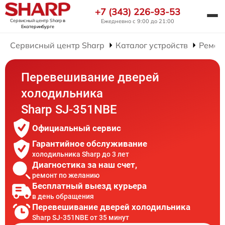
+7 (343) 226-93-53
Сервисный центр Sharp
в
Ежедневно с 9:00 до 21:00
Екатеринбурге
Сервисный центр Sharp
Каталог устройств
Ремон
Перевешивание дверей
холодильника
Sharp SJ-351NBE
Официальный сервис
Гарантийное обслуживание
холодильника Sharp до 3 лет
Диагностика за наш счет,
ремонт по желанию
Бесплатный выезд курьера
в день обращения
Перевешивание дверей холодильника
Sharp SJ-351NBE от 35 минут