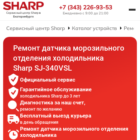
+7 (343) 226-93-53
Сервисный центр Sharp
в
Ежедневно с 9:00 до 21:00
Екатеринбурге
Сервисный центр Sharp
Каталог устройств
Ремон
Ремонт датчика морозильного
отделения холодильника
Sharp SJ-340VSL
Официальный сервис
Гарантийное обслуживание
холодильника Sharp до 3 лет
Диагностика за наш счет,
ремонт по желанию
Бесплатный выезд курьера
в день обращения
Ремонт датчика морозильного отделения
холодильника