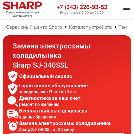
+7 (343) 226-93-53
Сервисный центр Sharp
в
Ежедневно с 9:00 до 21:00
Екатеринбурге
Сервисный центр Sharp
Каталог устройств
Ремон
Замена электросхемы
холодильника
Sharp SJ-340SSL
Официальный сервис
Гарантийное обслуживание
холодильника Sharp до 3 лет
Диагностика за наш счет,
ремонт по желанию
Бесплатный выезд курьера
в день обращения
Замена электросхемы холодильника
Sharp SJ-340SSL от 35 минут