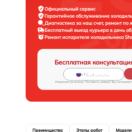
Официальный сервис
Гарантийное обслуживание
холодиль
Диагностика за наш счет,
ремонт по
Бесплатный выезд курьера
в день о
Ремонт испарителя холодильника
Sh
Бесплатная консультаци
Нажимая на кнопку "Оставить заявку" Вы соглашает
Преимущества
Этапы работ
Модели