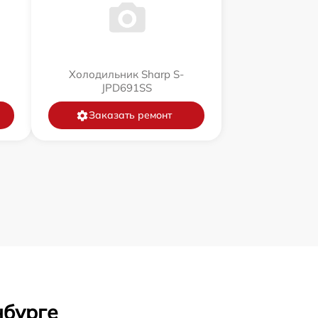
Холодильник Sharp S-
JPD691SS
Заказать ремонт
нбурге