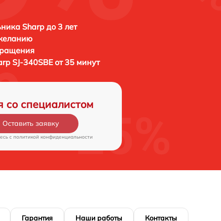
ника Sharp до 3 лет
 желанию
бращения
arp SJ-340SBE от 35 минут
я со специалистом
Оставить заявку
есь c
политикой конфиденциальности
Гарантия
Наши работы
Контакты