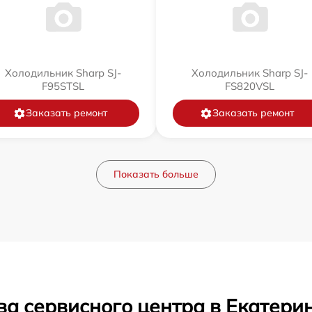
Холодильник Sharp SJ-
Холодильник Sharp SJ-
F95STSL
FS820VSL
Заказать ремонт
Заказать ремонт
Показать больше
ва сервисного центра в Екатери