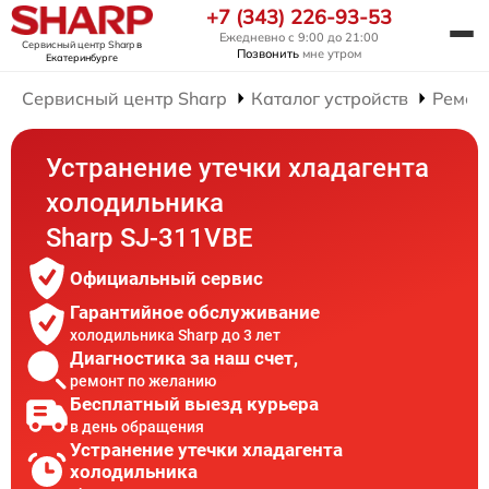
+7 (343) 226-93-53
Ежедневно с 9:00 до 21:00
Сервисный центр Sharp
в
Позвонить
мне утром
Екатеринбурге
Сервисный центр Sharp
Каталог устройств
Ремон
Устранение утечки хладагента
холодильника
Sharp SJ-311VBE
Официальный сервис
Гарантийное обслуживание
холодильника Sharp до 3 лет
Диагностика за наш счет,
ремонт по желанию
Бесплатный выезд курьера
в день обращения
Устранение утечки хладагента
холодильника