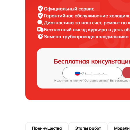
Официальный сервис
Гарантийное обслуживание
холодиль
Диагностика за наш счет,
ремонт по
Бесплатный выезд курьера
в день о
Замена трубопровода холодильника
Бесплатная консультаци
Нажимая на кнопку "Оставить заявку" Вы соглашает
Преимущества
Этапы работ
Модели