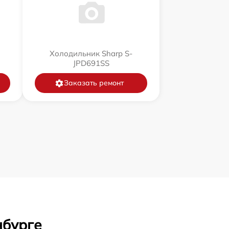
Холодильник Sharp S-
JPD691SS
Заказать ремонт
нбурге