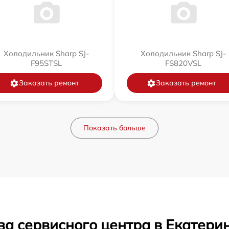
Холодильник Sharp SJ-
Холодильник Sharp SJ-
F95STSL
FS820VSL
Заказать ремонт
Заказать ремонт
Показать больше
ва сервисного центра в Екатери