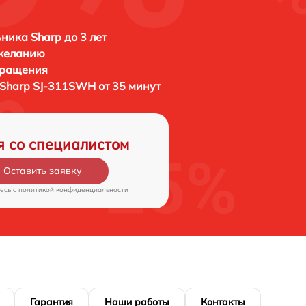
ника Sharp до 3 лет
 желанию
бращения
Sharp SJ-311SWH от 35 минут
я со специалистом
Оставить заявку
есь c
политикой конфиденциальности
Гарантия
Наши работы
Контакты