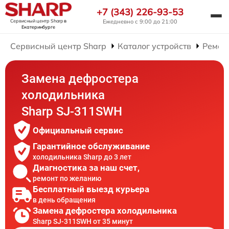
+7 (343) 226-93-53
Сервисный центр Sharp
в
Ежедневно с 9:00 до 21:00
Екатеринбурге
Сервисный центр Sharp
Каталог устройств
Ремон
Замена дефростера
холодильника
Sharp SJ-311SWH
Официальный сервис
Гарантийное обслуживание
холодильника Sharp до 3 лет
Диагностика за наш счет,
ремонт по желанию
Бесплатный выезд курьера
в день обращения
Замена дефростера холодильника
Sharp SJ-311SWH от 35 минут