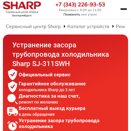
+7 (343) 226-93-53
Ежедневно с 9:00 до 21:00
Сервисный центр Sharp
в
Позвонить
мне утром
Екатеринбурге
Сервисный центр Sharp
Каталог устройств
Ремон
Устранение засора
трубопровода холодильника
Sharp SJ-311SWH
Официальный сервис
Гарантийное обслуживание
холодильника Sharp до 3 лет
Диагностика за наш счет,
ремонт по желанию
Бесплатный выезд курьера
в день обращения
Устранение засора трубопровода
холодильника