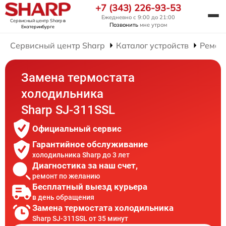
+7 (343) 226-93-53
Ежедневно с 9:00 до 21:00
Сервисный центр Sharp
в
Позвонить
мне утром
Екатеринбурге
Сервисный центр Sharp
Каталог устройств
Ремон
Замена термостата
холодильника
Sharp SJ-311SSL
Официальный сервис
Гарантийное обслуживание
холодильника Sharp до 3 лет
Диагностика за наш счет,
ремонт по желанию
Бесплатный выезд курьера
в день обращения
Замена термостата холодильника
Sharp SJ-311SSL от 35 минут