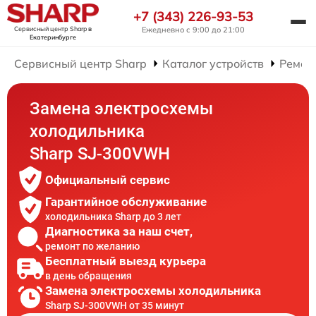
+7 (343) 226-93-53
Сервисный центр Sharp
в
Ежедневно с 9:00 до 21:00
Екатеринбурге
Сервисный центр Sharp
Каталог устройств
Ремон
Замена электросхемы
холодильника
Sharp SJ-300VWH
Официальный сервис
Гарантийное обслуживание
холодильника Sharp до 3 лет
Диагностика за наш счет,
ремонт по желанию
Бесплатный выезд курьера
в день обращения
Замена электросхемы холодильника
Sharp SJ-300VWH от 35 минут