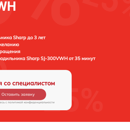
VWH
ника Sharp до 3 лет
 желанию
бращения
олодильника
Sharp SJ-300VWH от 35 минут
я со специалистом
Оставить заявку
есь c
политикой конфиденциальности