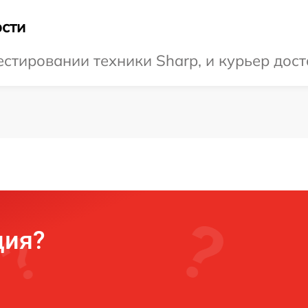
сти
тировании техники Sharp, и курьер доста
ция?