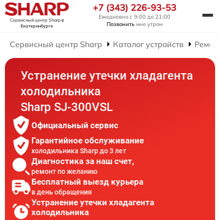
+7 (343) 226-93-53
Ежедневно с 9:00 до 21:00
Сервисный центр Sharp
в
Позвонить
мне утром
Екатеринбурге
Сервисный центр Sharp
Каталог устройств
Ремон
Устранение утечки хладагента
холодильника
Sharp SJ-300VSL
Официальный сервис
Гарантийное обслуживание
холодильника Sharp до 3 лет
Диагностика за наш счет,
ремонт по желанию
Бесплатный выезд курьера
в день обращения
Устранение утечки хладагента
холодильника