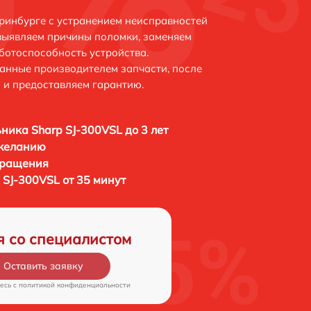
еринбурге с устранением неисправностей
выявляем причины поломки, заменяем
ботоспособность устройства.
анные производителем запчасти, после
 и предоставляем гарантию.
ника Sharp SJ-300VSL до 3 лет
 желанию
бращения
 SJ-300VSL от 35 минут
я со специалистом
Оставить заявку
есь c
политикой конфиденциальности