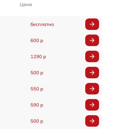
Цена
бесплатно
600 р
1290 р
500 р
550 р
590 р
500 р