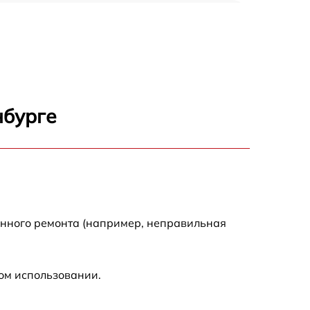
650 р
500 р
650 р
нбурге
710 р
590 р
650 р
енного ремонта (например, неправильная
800 р
ом использовании.
450 р