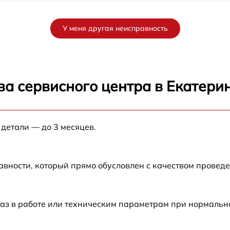
от 60 мин
У меня другая неисправность
от 60 мин
от 60 мин
ва сервисного центра в Екатери
от 60 мин
 детали — до 3 месяцев.
от 60 мин
от 60 мин
авности, который прямо обусловлен с качеством провед
от 60 мин
аз в работе или техническим параметрам при нормальн
от 60 мин