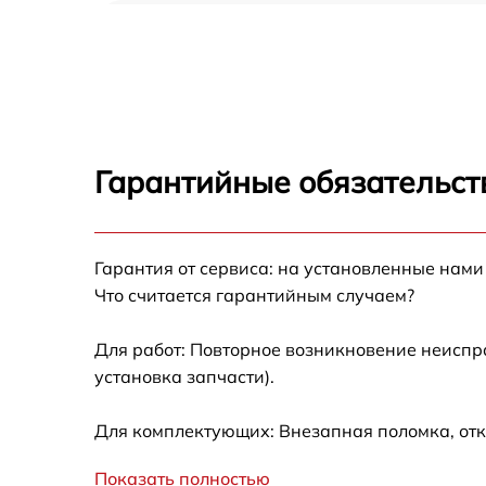
Ремонт/замена датчика температуры Sharp
SJ-300VSL
Замена термостата Sharp SJ-300VSL
Замена усилителей Sharp SJ-300VSL
Гарантийные обязательст
Замена таймера Sharp SJ-300VSL
Гарантия от сервиса: на установленные нами
Замена электросхемы Sharp SJ-300VSL
Что считается гарантийным случаем?
Ремонт испарителя Sharp SJ-300VSL
Для работ: Повторное возникновение неиспр
установка запчасти).
Устранение засора трубопровода Sharp SJ-
300VSL
Для комплектующих: Внезапная поломка, отк
Ремонт датчика морозильного отделения
Sharp SJ-300VSL
Показать полностью