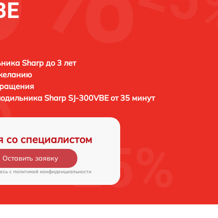
BE
ника Sharp до 3 лет
 желанию
бращения
олодильника
Sharp SJ-300VBE от 35 минут
я со специалистом
Оставить заявку
есь c
политикой конфиденциальности