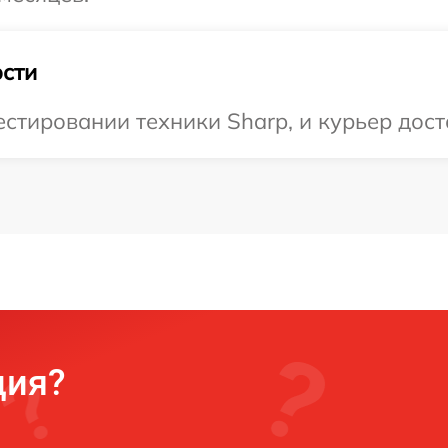
сти
тировании техники Sharp, и курьер доста
ция?