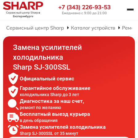
+7 (343) 226-93-53
Сервисный центр Sharp
в
Ежедневно с 9:00 до 21:00
Екатеринбурге
Сервисный центр Sharp
Каталог устройств
Ремон
Замена усилителей
холодильника
Sharp SJ-300SSL
Официальный сервис
Гарантийное обслуживание
холодильника Sharp до 3 лет
Диагностика за наш счет,
ремонт по желанию
Бесплатный выезд курьера
в день обращения
Замена усилителей холодильника
Sharp SJ-300SSL от 35 минут