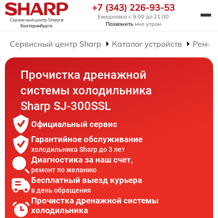
+7 (343) 226-93-53
Ежедневно с 9:00 до 21:00
Сервисный центр Sharp
в
Позвонить
мне утром
Екатеринбурге
Сервисный центр Sharp
Каталог устройств
Ремон
Прочистка дренажной
системы холодильника
Sharp SJ-300SSL
Официальный сервис
Гарантийное обслуживание
холодильника Sharp до 3 лет
Диагностика за наш счет,
ремонт по желанию
Бесплатный выезд курьера
в день обращения
Прочистка дренажной системы
холодильника