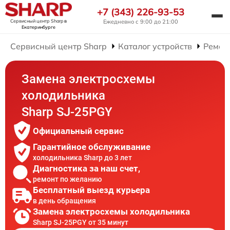
+7 (343) 226-93-53
Сервисный центр Sharp
в
Ежедневно с 9:00 до 21:00
Екатеринбурге
Сервисный центр Sharp
Каталог устройств
Ремон
Замена электросхемы
холодильника
Sharp SJ-25PGY
Официальный сервис
Гарантийное обслуживание
холодильника Sharp до 3 лет
Диагностика за наш счет,
ремонт по желанию
Бесплатный выезд курьера
в день обращения
Замена электросхемы холодильника
Sharp SJ-25PGY от 35 минут