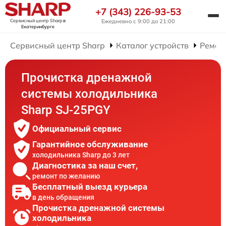
+7 (343) 226-93-53
Сервисный центр Sharp
в
Ежедневно с 9:00 до 21:00
Екатеринбурге
Сервисный центр Sharp
Каталог устройств
Ремон
Прочистка дренажной
системы холодильника
Sharp SJ-25PGY
Официальный сервис
Гарантийное обслуживание
холодильника Sharp до 3 лет
Диагностика за наш счет,
ремонт по желанию
Бесплатный выезд курьера
в день обращения
Прочистка дренажной системы
холодильника